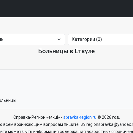
Больницы в Еткуле
ольницы
Справка-Регион «etkul» -
spravka-region.ru
© 2026 год.
о всем возникающим вопросам пишите: ✍ regionspravka@yandex.
айте может быть информация содержащая возрастных ограничени