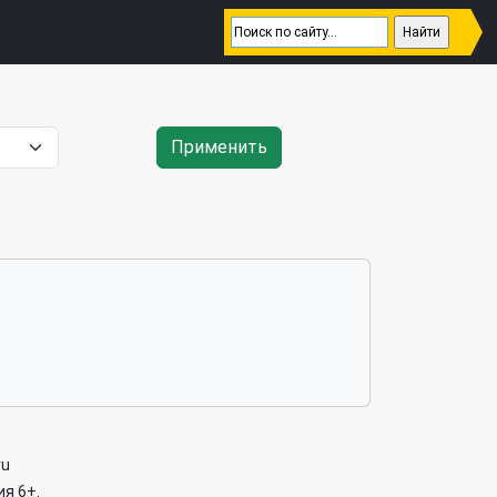
Применить
ru
я 6+.