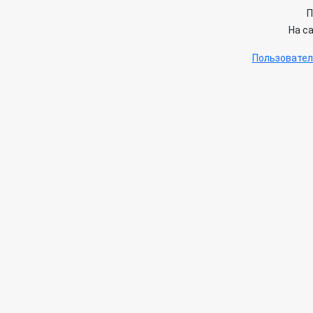
П
На с
Пользовател