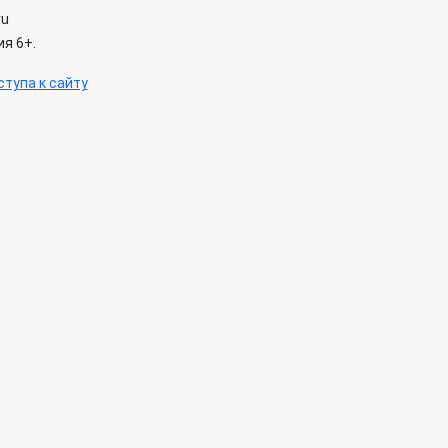
ru
я 6+.
тупа к сайту