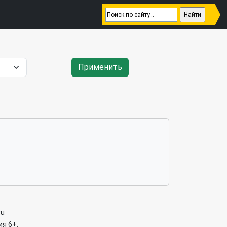
Применить
ru
я 6+.