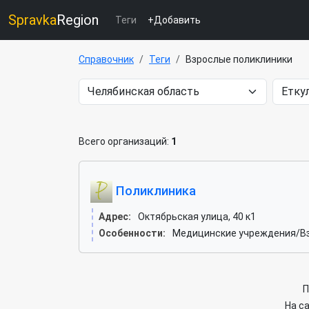
Spravka
Region
Теги
+Добавить
Справочник
Теги
Взрослые поликлиники
Всего организаций:
1
Поликлиника
Адрес:
Октябрьская улица, 40 к1
Особенности:
Медицинские учреждения/Вз
П
На с